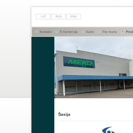
LAT
RUS
ENG
Kontakti
E-Komercija
Karte
Par mums
Prod
Šasija