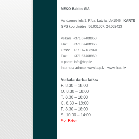
MEKO Baltics SIA
Vandzenes iela 3, Rīga, Latvija, LV-1046
KARTE
GPS koordinātes: 56.931307, 24.032423
Veikals: +371 67408950
Fax: +371 67408966
Ofiss: +371 67408960
Fax: +371 67408969
e-pasts:
info@bap.lv
Interneta adrese:
www.bap.lv
www.fixus.lv
Veikala darba laiks:
P.
8.30 – 18:00
O.
8.30 – 18:00
T.
8.30 – 18:00
C.
8.30 – 18:00
P.
8.30 – 18:00
S. 10.00 – 14:00
Sv
.
Brīvs