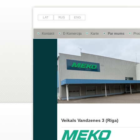
LAT
RUS
ENG
Kontakti
E-Komercija
Karte
Par mums
Prod
Veikals Vandzenes 3 (Rīga)